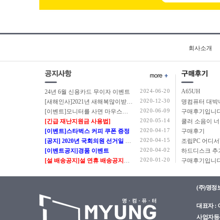
회사소개
2024-06-20
A65UH
24년 6월 신용카드 무이자 이벤트
2020-12-30
[새해인사]2021년 새해복많이받으세요.
2020-06-09
[이벤트]모니터를 사면 마우스를 드립니다.
구매후기입니다
2020-05-14
[긴급 재난지원금 사용법]
쿨러 소음이 
2020-04-17
[이벤트]스타벅스 커피 쿠폰 증정
구매후기
2020-04-15
[공지] 2020년 국회의원 선거일 정상근무 안내
2020-04-02
[이벤트공지]경품 이벤트
2020-01-20
[설 배송공지]설 연휴 배송공지입니다.
구매후기입니다
(주)명정
대표자 : 이
사업자등록번