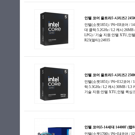
라이젠7-1세대
코어i3-12세대
라이젠7-2세대
코어i3-13세대
라이젠7-3세대
코어i3-14세대
라이젠7-4세대
코어i5
라이젠7-5세대
코어i5-2세대
라이젠7-6세대
코어i5-3세대
라이젠9 PRO
코어i5-4세대
라이젠9-3세대
코어i5-5세대
라이젠9-4세대
코어i5-6세대
라이젠9-5세대
코어i5-7세대
라이젠9-6세대
코어i5-8세대
라이젠 스레드리퍼
코어i5-9세대
라이젠 스레드리퍼 P
코어i5-10세대
리치랜드-A4
코어i5-11세대
리치랜드-A6
코어i5-12세대
리치랜드-A8
코어i5-13세대
리치랜드-A10
코어i5-14세대
브리스톨 릿지
코어i7
셈프론
코어i7-2세대
셈프론 APU
코어i7-3세대