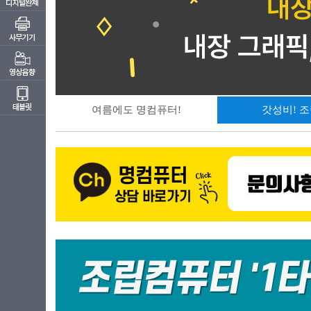
여름에도 명컴퓨터!
갓성비! 조